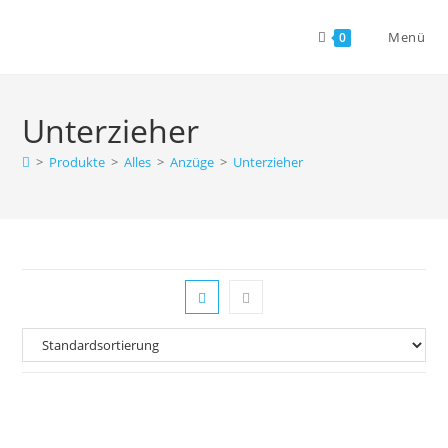
Zum
Inhalt
Menü
0
springen
Unterzieher
>
Produkte
>
Alles
>
Anzüge
>
Unterzieher