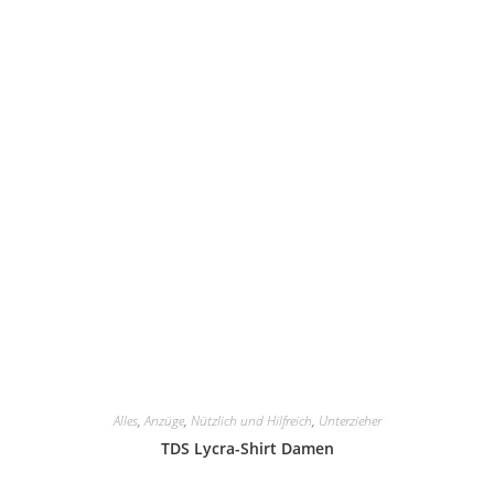
Alles
,
Anzüge
,
Nützlich und Hilfreich
,
Unterzieher
TDS Lycra-Shirt Damen